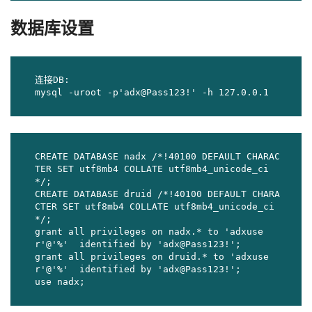
数据库设置
连接DB:

mysql -uroot -p'adx@Pass123!' -h 127.0.0.1
CREATE DATABASE nadx /*!40100 DEFAULT CHARAC
TER SET utf8mb4 COLLATE utf8mb4_unicode_ci 
*/;

CREATE DATABASE druid /*!40100 DEFAULT CHARA
CTER SET utf8mb4 COLLATE utf8mb4_unicode_ci 
*/;

grant all privileges on nadx.* to 'adxuse
r'@'%'  identified by 'adx@Pass123!'; 

grant all privileges on druid.* to 'adxuse
r'@'%'  identified by 'adx@Pass123!';

use nadx;