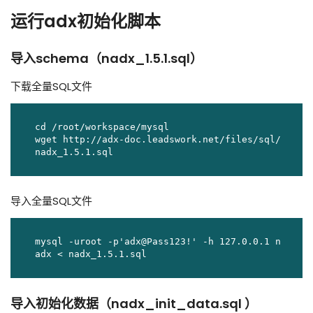
运行adx初始化脚本
导入schema（nadx_1.5.1.sql）
下载全量SQL文件
cd /root/workspace/mysql

wget http://adx-doc.leadswork.net/files/sql/
nadx_1.5.1.sql
导入全量SQL文件
mysql -uroot -p'adx@Pass123!' -h 127.0.0.1 n
adx < nadx_1.5.1.sql
导入初始化数据（nadx_init_data.sql ）