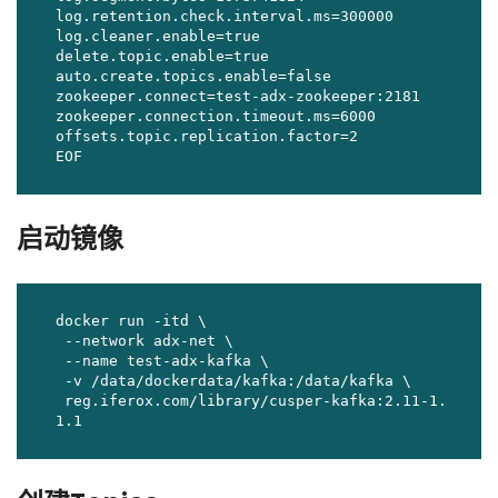
log.retention.check.interval.ms=300000

log.cleaner.enable=true

delete.topic.enable=true

auto.create.topics.enable=false

zookeeper.connect=test-adx-zookeeper:2181

zookeeper.connection.timeout.ms=6000

offsets.topic.replication.factor=2

EOF
启动镜像
docker run -itd \

 --network adx-net \

 --name test-adx-kafka \

 -v /data/dockerdata/kafka:/data/kafka \

 reg.iferox.com/library/cusper-kafka:2.11-1.
1.1