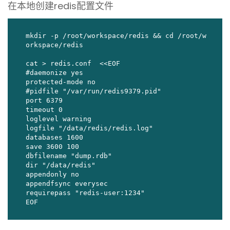
在本地创建redis配置文件
mkdir -p /root/workspace/redis && cd /root/w
orkspace/redis

cat > redis.conf  <<EOF

#daemonize yes

protected-mode no

#pidfile "/var/run/redis9379.pid"

port 6379

timeout 0

loglevel warning

logfile "/data/redis/redis.log"

databases 1600

save 3600 100

dbfilename "dump.rdb"

dir "/data/redis"

appendonly no

appendfsync everysec

requirepass "redis-user:1234"

EOF