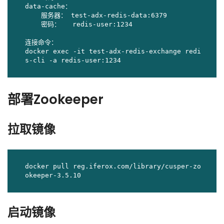
data-cache：

    服务器： test-adx-redis-data:6379

    密码：   redis-user:1234

连接命令：

docker exec -it test-adx-redis-exchange redi
s-cli -a redis-user:1234
部署Zookeeper
拉取镜像
docker pull reg.iferox.com/library/cusper-zo
okeeper-3.5.10
启动镜像