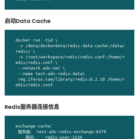
启动Data Cache
docker run -tid \

 -v /data/dockerdata/redis-data-cache:/data/
redis/ \

 -v /root/workspace/redis/redis.conf:/home/r
edis/redis.conf \

 --network adx-net \

 --name test-adx-redis-data\

 reg.iferox.com/library/redis:6.2.10 /home/r
edis/redis.conf
Redis服务器连接信息
exchange-cache：

 服务器： test-adx-redis-exchange:6379

    密码：   redis-user:1234
