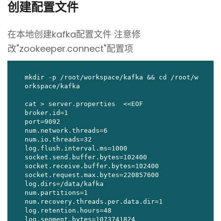
创建配置文件
在本地创建kafka配置文件
注意修
改"zookeeper.connect"配置项
mkdir -p /root/workspace/kafka && cd /root/w
orkspace/kafka

cat > server.properties  <<EOF

broker.id=1

port=9092

num.network.threads=6

num.io.threads=32

log.flush.interval.ms=1000

socket.send.buffer.bytes=102400

socket.receive.buffer.bytes=102400

socket.request.max.bytes=220857600

log.dirs=/data/kafka

num.partitions=1

num.recovery.threads.per.data.dir=1

log.retention.hours=48

log.segment.bytes=1073741824
