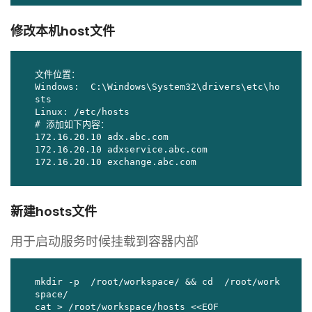
修改本机host文件
文件位置：

Windows:  C:\Windows\System32\drivers\etc\ho
sts

Linux: /etc/hosts

# 添加如下内容：

172.16.20.10 adx.abc.com

172.16.20.10 adxservice.abc.com

172.16.20.10 exchange.abc.com
新建hosts文件
用于启动服务时候挂载到容器内部
mkdir -p  /root/workspace/ && cd  /root/work
space/

cat > /root/workspace/hosts <<EOF
