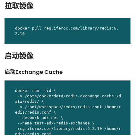
拉取镜像
docker pull reg.iferox.com/library/redis:6.
2.10
启动镜像
启动Exchange Cache
docker run -tid \

 -v /data/dockerdata/redis-exchange-cache:/d
ata/redis/ \

 -v /root/workspace/redis/redis.conf:/home/r
edis/redis.conf \

 --network adx-net \

 --name test-adx-redis-exchange \

 reg.iferox.com/library/redis:6.2.10 /home/r
edis/redis.conf