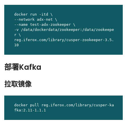
docker run -itd \

--network adx-net \

--name test-adx-zookeeper \

-v /data/dockerdata/zookeeper:/data/zookeepe
r \

reg.iferox.com/library/cusper-zookeeper-3.5.
10
部署Kafka
拉取镜像
docker pull reg.iferox.com/library/cusper-ka
fka:2.11-1.1.1