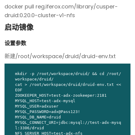
docker pull reg.iferox.com/library/cusper-
druid:0.20.0-cluster-v1-nfs
启动镜像
设置参数
新建/root/workspace/druid/druid-env.txt
mkdir -p /root/workspace/druid/ && cd /root/
workspace/druid/

cat > /root/workspace/druid/druid-env.txt <<
EOF

ZOOKEEPER_HOST=test-adx-zookeeper:2181

MYSQL_HOST=test-adx-mysql

MYSQL_USER=adxuser

MYSQL_PASSWORD=adx@Pass123!

MYSQL_DB_NAME=druid

MYSQL_CONNECT_URI=jdbc:mysql://test-adx-mysq
l:3306/druid

NFS_SERVER_HOST=test-adx-nfs
