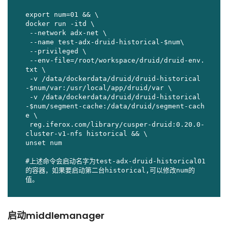
export num=01 && \

docker run -itd \

 --network adx-net \

 --name test-adx-druid-historical-$num\

 --privileged \

 --env-file=/root/workspace/druid/druid-env.
txt \

 -v /data/dockerdata/druid/druid-historical
-$num/var:/usr/local/app/druid/var \

 -v /data/dockerdata/druid/druid-historical
-$num/segment-cache:/data/druid/segment-cach
e \

 reg.iferox.com/library/cusper-druid:0.20.0-
cluster-v1-nfs historical && \

unset num

#上述命令会启动名字为test-adx-druid-historical01
的容器，如果要启动第二台historical,可以修改num的
值。
启动middlemanager