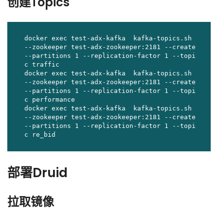
创建Topics
docker exec test-adx-kafka  kafka-topics.sh 
--zookeeper test-adx-zookeeper:2181 --create 
--partitions 1 --replication-factor 1 --topi
c traffic

docker exec test-adx-kafka  kafka-topics.sh 
--zookeeper test-adx-zookeeper:2181 --create 
--partitions 1 --replication-factor 1 --topi
c performance

docker exec test-adx-kafka  kafka-topics.sh 
--zookeeper test-adx-zookeeper:2181 --create 
--partitions 1 --replication-factor 1 --topi
c re_bid
部署Druid
拉取镜像