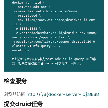
docker run -itd \

 --network adx-net \

 --name test-adx-druid-query-$num\

 --privileged \

 --env-file=/root/workspace/druid/druid-env.
txt \

 -p 8888:8888 \

 -v /data/dockerdata/druid/druid-query-$num/
var:/usr/local/app/druid/var \

 reg.iferox.com/library/cusper-druid:0.20.0-
cluster-v1-nfs query && \

unset num

#上述命令会启动名字为test-adx-druid-query-01的容
器，如果要启动第二台query,可以修改num的值。
检查服务
浏览器访问
http://\${docker-server-ip}:8888
提交druid任务