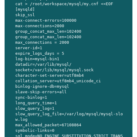
cat > /root/workspace/mysql/my.cnf <<EOF

[mysqld]

skip_ssl

max-connect-errors=100000

max-connections=2000

group_concat_max_len=102400

group_concat_max_len=102400

max_connections = 2000

server-id=1

expire_logs_days = 5

log-bin=mysql-bin1

datadir=/var/lib/mysql/

socket=/var/lib/mysql/mysql.sock

character-set-server=utf8mb4 

collation_server=utf8mb4_unicode_ci

binlog-ignore-db=mysql

slave-skip-errors=all

sync-binlog=1

long_query_time=1

slow_query_log=1

slow_query_log_file=/var/log/mysql/mysql-slo
w.log

max_allowed_packet=67108864

symbolic-links=0

sql_mode=NO_ENGINE_SUBSTITUTION,STRICT_TRANS