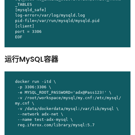
_TABLES 

[mysqld_safe]

log-error=/var/log/mysqld.log

pid-file=/var/run/mysqld/mysqld.pid

[client]

port = 3306

EOF
运行MySQL容器
docker run -itd \

 -p 3306:3306 \

 -e MYSQL_ROOT_PASSWORD='adx@Pass123!' \

 -v /root/workspace/mysql/my.cnf:/etc/mysql/
my.cnf \

 -v /data/dockerdata/mysql:/var/lib/mysql \

 --network adx-net \

 --name test-adx-mysql \

 reg.iferox.com/library/mysql:5.7 