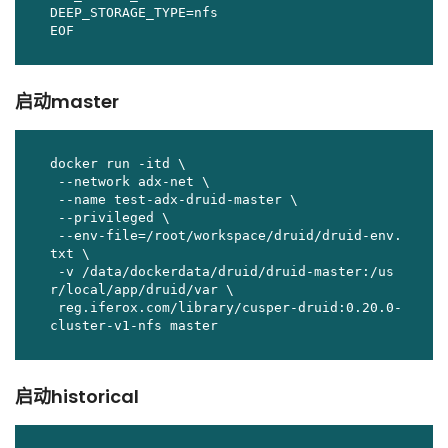
DEEP_STORAGE_TYPE=nfs

EOF
启动master
docker run -itd \

 --network adx-net \

 --name test-adx-druid-master \

 --privileged \

 --env-file=/root/workspace/druid/druid-env.
txt \

 -v /data/dockerdata/druid/druid-master:/us
r/local/app/druid/var \

 reg.iferox.com/library/cusper-druid:0.20.0-
启动historical