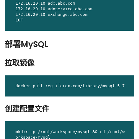
172.16.20.10 adx.abc.com

172.16.20.10 adxservice.abc.com

172.16.20.10 exchange.abc.com

EOF
部署MySQL
拉取镜像
docker pull reg.iferox.com/library/mysql:5.7
创建配置文件
mkdir -p /root/workspace/mysql && cd /root/w
orkspace/mysql
