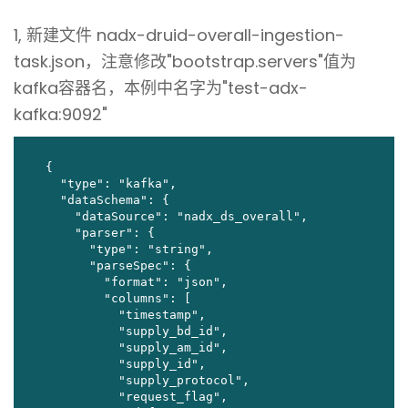
1, 新建文件 nadx-druid-overall-ingestion-
task.json，注意修改"bootstrap.servers"值为
kafka容器名，本例中名字为"test-adx-
kafka:9092"
{

  "type": "kafka",

  "dataSchema": {

    "dataSource": "nadx_ds_overall",

    "parser": {

      "type": "string",

      "parseSpec": {

        "format": "json",

        "columns": [

          "timestamp",

          "supply_bd_id",

          "supply_am_id",

          "supply_id",

          "supply_protocol",

          "request_flag",
