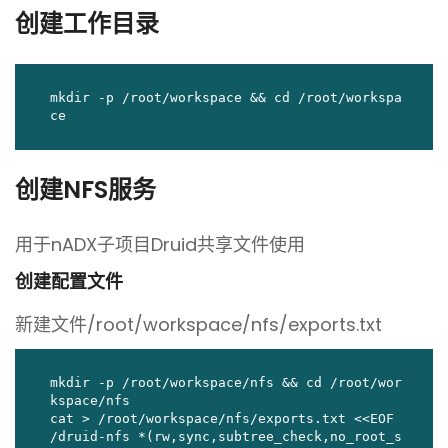
创建工作目录
mkdir -p /root/workspace && cd /root/workspa
ce
创建NFS服务
用于nADX子项目Druid共享文件使用
创建配置文件
新建文件/root/workspace/nfs/exports.txt
mkdir -p /root/workspace/nfs && cd /root/wor
kspace/nfs

cat > /root/workspace/nfs/exports.txt <<EOF

/druid-nfs *(rw,sync,subtree_check,no_root_s