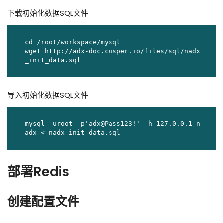
下载初始化数据SQL文件
cd /root/workspace/mysql

wget http://adx-doc.cusper.io/files/sql/nadx
_init_data.sql
导入初始化数据SQL文件
mysql -uroot -p'adx@Pass123!' -h 127.0.0.1 n
adx < nadx_init_data.sql
部署Redis
创建配置文件