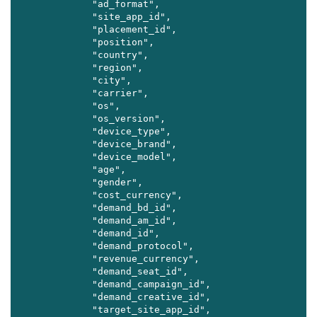
          "ad_format",

          "site_app_id",

          "placement_id",

          "position",

          "country",

          "region",

          "city",

          "carrier",

          "os",

          "os_version",

          "device_type",

          "device_brand",

          "device_model",

          "age",

          "gender",

          "cost_currency",

          "demand_bd_id",

          "demand_am_id",

          "demand_id",

          "demand_protocol",

          "revenue_currency",

          "demand_seat_id",

          "demand_campaign_id",

          "demand_creative_id",

          "target_site_app_id",
