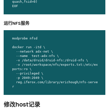
quash,fsid=0)

EOF
运行NFS服务
modprobe nfsd

docker run -itd \

  --network adx-net \

  --name  test-adx-nfs \

  -v /data/druid/druid-nfs:/druid-nfs \

  -v /root/workspace/nfs/exports.txt:/etc/ex
ports:ro \

  --privileged \

  -p 2049:2049 \

  reg.iferox.com/library/erichough/nfs-serve
r
修改host记录